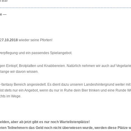
n Bar
ze —
 2
7.10.2018
wieder seine Pforten!
lverpflegung und ein passendes Spielangebot.
gen Eintopf, Brotplatten und Knabbereien. Natürlich nehmen wir auch auf Vegetari
olange wir davon wissen.
-fantasy Bereich angesiedelt. Es dient dazu unseren Landeshintergrund weiter mit
 ist stets nur ein Angebot, wenn du nur in Ruhe dein Bier trinken und eine Runde W
ichts im Wege.
lden, aber ab jetzt gibt es nur noch Wartelistenplätze!
eten Teilnehmern das Geld noch nicht überwiesen wurde, werden diese Plätze 