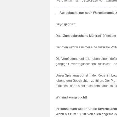
Veröffentlicht am
03.10.2018
von
Carste
— Ausgebucht, nur noch Wartelistenplät
Seyd gegrüßt!
Das „
Zum gebrochene Mühlrad
“ öffnet am
Geboten wird wie immer eine rustikale Vol
Die Verpflegung enthält, neben einem defti
gängige Unverträglichkeiten Rücksicht – s
Unser Spielangebot ist in der Regel im Low
lebendigen Geschichten zu füllen. Der Plot
möchtest, dann steht auch dem natürlich n
Wir sind ausgebucht!
Ihr könnt euch weiter für die Taverne anme
Wenn bis zum 13. 10. von allen angemeld