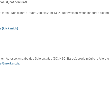
weist, hat den Platz.
 nochmal: Denkt daran, euer Geld bis zum 13. zu überweisen, wenn ihr euren sicher
 (klick mich)
amen, Adresse, Angabe des Spielerstatus (SC, NSC, Barde), sowie mögliche Allergi
ne@morkan.de.