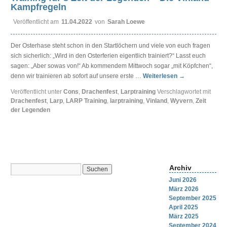
Kampfregeln
Veröffentlicht am
11.04.2022
von
Sarah Loewe
Der Osterhase steht schon in den Startlöchern und viele von euch fragen
sich sicherlich: „Wird in den Osterferien eigentlich trainiert?“ Lasst euch
sagen: „Aber sowas von!“ Ab kommendem Mittwoch sogar „mit Köpfchen“,
denn wir trainieren ab sofort auf unsere erste …
Weiterlesen
→
Veröffentlicht unter
Cons
,
Drachenfest
,
Larptraining
Verschlagwortet mit
Drachenfest
,
Larp
,
LARP Training
,
larptraining
,
Vinland
,
Wyvern
,
Zeit
der Legenden
Archiv
Juni 2026
März 2026
September 2025
April 2025
März 2025
September 2024