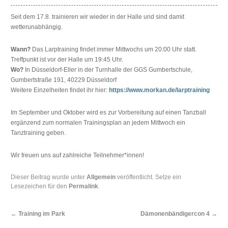
Seit dem 17.8. trainieren wir wieder in der Halle und sind damit
wetterunabhängig.
Wann?
Das Larptraining findet immer Mittwochs um 20:00 Uhr statt.
Treffpunkt ist vor der Halle um 19:45 Uhr.
Wo?
In Düsseldorf-Eller in der Turnhalle der GGS Gumbertschule,
Gumbertstraße 191, 40229 Düsseldorf
Weitere Einzelheiten findet ihr hier:
https://www.morkan.de/larptraining
Im September und Oktober wird es zur Vorbereitung auf einen Tanzball
ergänzend zum normalen Trainingsplan an jedem Mittwoch ein
Tanztraining geben.
Wir freuen uns auf zahlreiche Teilnehmer*innen!
Dieser Beitrag wurde unter
Allgemein
veröffentlicht. Setze ein
Lesezeichen für den
Permalink
.
←
Training im Park
Dämonenbändigercon 4
→