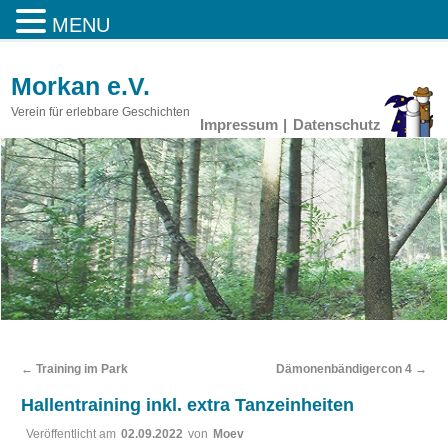
MENU
Morkan e.V.
Verein für erlebbare Geschichten
Impressum
Datenschutz
←
Training im Park
Dämonenbändigercon 4
→
Hallentraining inkl. extra Tanzeinheiten
Veröffentlicht am
02.09.2022
von
Moev