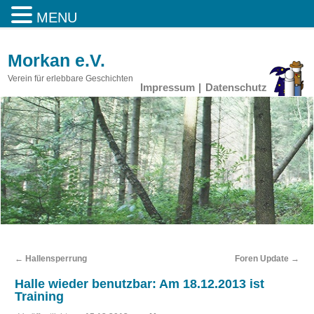
MENU
Morkan e.V.
Verein für erlebbare Geschichten
Impressum
Datenschutz
←
Hallensperrung
Foren Update
→
Halle wieder benutzbar: Am 18.12.2013 ist
Training