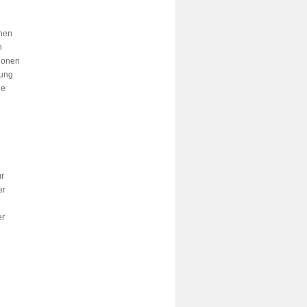
nnen
n
tionen
nung
he
ür
er
er