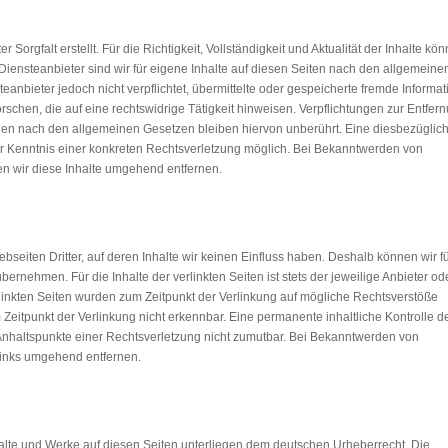
 Sorgfalt erstellt. Für die Richtigkeit, Vollständigkeit und Aktualität der Inhalte kö
iensteanbieter sind wir für eigene Inhalte auf diesen Seiten nach den allgemeine
teanbieter jedoch nicht verpflichtet, übermittelte oder gespeicherte fremde Informa
chen, die auf eine rechtswidrige Tätigkeit hinweisen. Verpflichtungen zur Entfer
nen nach den allgemeinen Gesetzen bleiben hiervon unberührt. Eine diesbezüglic
der Kenntnis einer konkreten Rechtsverletzung möglich. Bei Bekanntwerden von
 wir diese Inhalte umgehend entfernen.
bseiten Dritter, auf deren Inhalte wir keinen Einfluss haben. Deshalb können wir f
rnehmen. Für die Inhalte der verlinkten Seiten ist stets der jeweilige Anbieter od
erlinkten Seiten wurden zum Zeitpunkt der Verlinkung auf mögliche Rechtsverstöße
 Zeitpunkt der Verlinkung nicht erkennbar. Eine permanente inhaltliche Kontrolle d
 Anhaltspunkte einer Rechtsverletzung nicht zumutbar. Bei Bekanntwerden von
Links umgehend entfernen.
nhalte und Werke auf diesen Seiten unterliegen dem deutschen Urheberrecht. Die